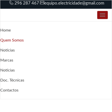
296 287 467
equipo.electricidade@gmail.com
Saber Mais
Ok
Toggl
navig
Home
Quem Somos
Notícias
Marcas
Notícias
Doc. Técnicas
Contactos