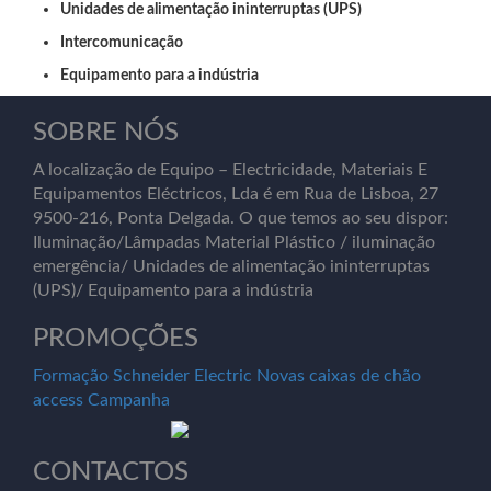
Unidades de alimentação ininterruptas (UPS)
Intercomunicação
Equipamento para a indústria
SOBRE NÓS
A localização de Equipo – Electricidade, Materiais E
Equipamentos Eléctricos, Lda é em Rua de Lisboa, 27
9500-216, Ponta Delgada. O que temos ao seu dispor:
Iluminação/Lâmpadas Material Plástico / iluminação
emergência/ Unidades de alimentação ininterruptas
(UPS)/ Equipamento para a indústria
PROMOÇÕES
Formação Schneider Electric
Novas caixas de chão
access
Campanha
CONTACTOS